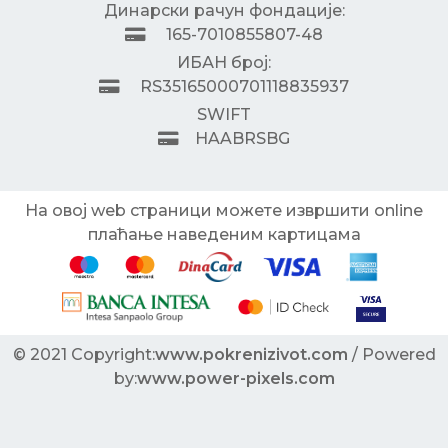
Динарски рачун фондације:
165-7010855807-48
ИБАН број:
RS35165000701118835937
SWIFT
HAABRSBG
На овој web страници можете извршити online
плаћање наведеним картицама
© 2021 Copyright:
www.pokrenizivot.com
/ Powered
by:
www.power-pixels.com