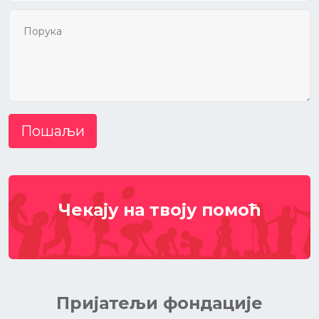
Пошаљи
Чекају на твоју помоћ
Пријатељи фондације