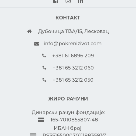
КОНТАКТ
Дубочица 113А/15, Лесковац
info@pokrenizivot.com
+381 61 6896 209
+381 65 3212 060
+381 65 3212 050
ЖИРО РАЧУНИ
Динарски рачун фондације:
165-7010855807-48
ИБАН број:
RS35165000701118835937