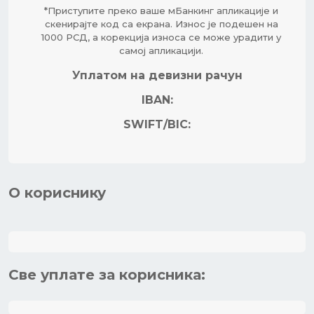
*Приступите преко ваше мБанкинг апликације и
скенирајте код са екрана. Износ је подешен на
1000 РСД, а корекција износа се може урадити у
самој апликацији.
Уплатом на девизни рачун
IBAN:
SWIFT/BIC:
O кориснику
Све уплате за корисника: