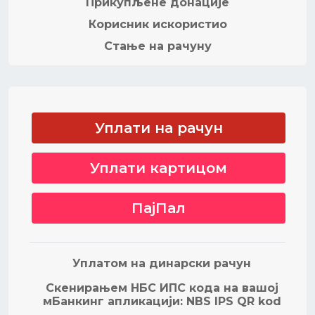
Прикупљене донације
Корисник искористио
Стање на рачуну
Уплати на рачун
Уплати картицом
ПајПал
Уплатом на динарски рачун
Скенирањем НБС ИПС кода на вашој
мБанкинг апликацији: NBS IPS QR kod