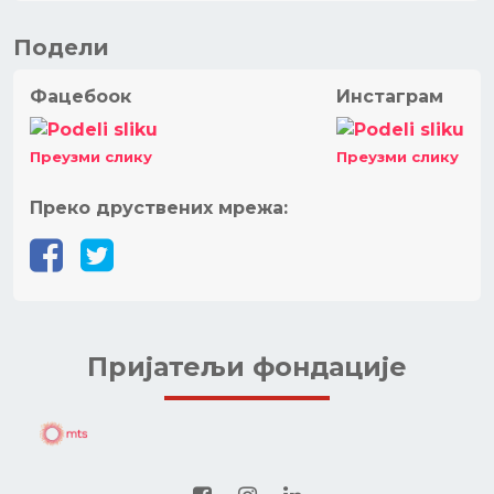
Подели
Фацебоок
Инстаграм
Преузми слику
Преузми слику
Преко друствених мрежа:
Пријатељи фондације