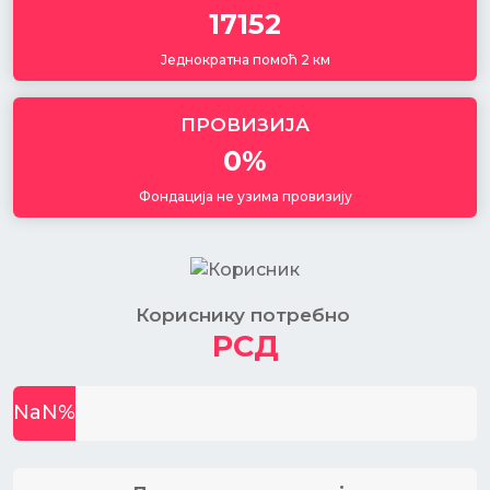
17152
Једнократна помоћ 2 км
ПРОВИЗИЈА
0%
Фондација не узима провизију
Кориснику потребно
РСД
NaN
%