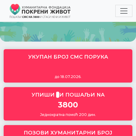
УКУПАН БРОЈ СМС ПОРУКА
до
18.07.2026
.
УПИШИ
И ПОШАЉИ NA
3800
Једнократна помоћ 200 дин.
ПОЗОВИ ХУМАНИТАРНИ БРОЈ