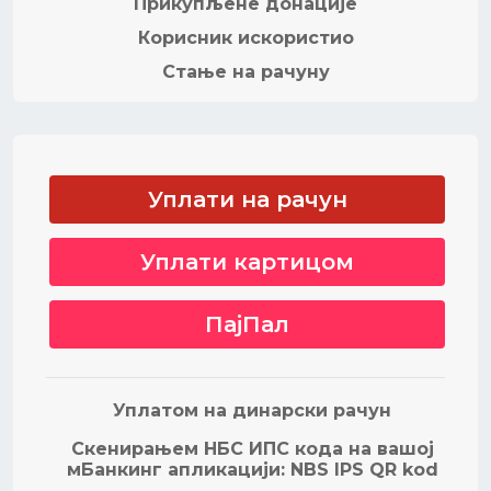
Прикупљене донације
Корисник искористио
Стање на рачуну
Уплати на рачун
Уплати картицом
ПајПал
Уплатом на динарски рачун
Скенирањем НБС ИПС кода на вашој
мБанкинг апликацији: NBS IPS QR kod