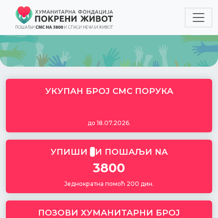
УКУПАН БРОЈ СМС ПОРУКА
до
18.07.2026
.
УПИШИ
И ПОШАЉИ NA
3800
Једнократна помоћ 200 дин.
ПОЗОВИ ХУМАНИТАРНИ БРОЈ