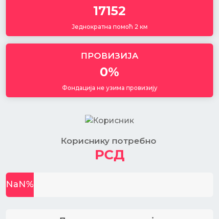
17152
Једнократна помоћ 2 км
ПРОВИЗИЈА
0%
Фондација не узима провизију
Кориснику потребно
РСД
NaN
%