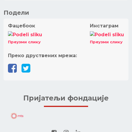
Подели
Фацебоок
Инстаграм
Преузми слику
Преузми слику
Преко друствених мрежа:
Пријатељи фондације