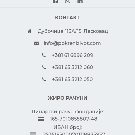
КОНТАКТ
Дубочица 113А/15, Лесковац
info@pokrenizivot.com
+381 61 6896 209
+381 65 3212 060
+381 65 3212 050
ЖИРО РАЧУНИ
Динарски рачун фондације:
165-7010855807-48
ИБАН број:
RS35165000701118835937