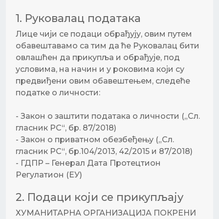
1. Руковалац података
Лице чији се подаци обрађују, овим путем
обавештавамо са тим да ће Руковалац бити
овлашћен да прикупља и обрађује, под
условима, на начин и у роковима који су
предвиђени овим обавештењем, следеће
податке о личности:
- Закон о заштити података о личности („Сл.
гласник РС“, бр. 87/2018)
- Закон о приватном обезбеђењу („Сл.
гласник РС“, бр.104/2013, 42/2015 и 87/2018)
- ГДПР – Генерал Дата Протецтион
Регулатион (ЕУ)
2. Подаци који се прикупљају
ХУМАНИТАРНА ОРГАНИЗАЦИЈА ПОКРЕНИ