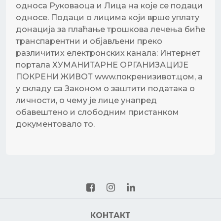
односа Руковаоца и Лица на које се подаци
односе. Подаци о лицима који врше уплату
донација за плаћање трошкова лечења биће
транспарентни и објављени преко
различитих електронских канала: Интернет
портала ХУМАНИТАРНЕ ОРГАНИЗАЦИЈЕ
ПОКРЕНИ ЖИВОТ www.покренизивот.цом, а
у складу са Законом о заштити података о
личности, о чему је лице унапред
обавештено и слободним пристанком
документовало то.
КОНТАКТ