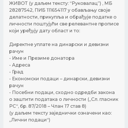
ЖИВОТ (у даљем тексту: “Руковалац”) , МБ
28287542, ПИБ 111654117 у обављању своје
делатности, прикупља и обрађује податке о
личности поштујући све релевантне прописе
који уређују дату област и то:
Директне уплате на динарски и девизни
рачун
- Име и Презиме донатора
- Адреса
- Град
- Економски подаци – динарски, девизни
рачун
- Посебни подаци, сходно одредби закона
о заштити података о личности („Сл. гласник
РС“, бр. 87/2018 – Члан 17 став 8)
(у даљем тексту заједнички означени као:
„Лични подаци“)