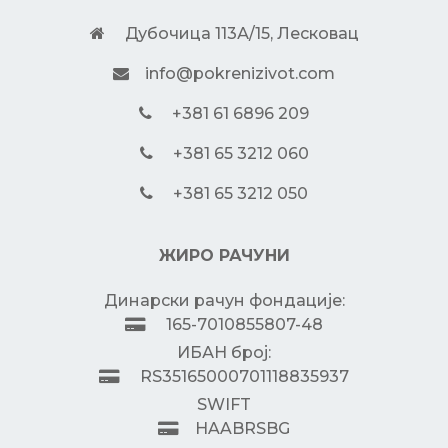
Дубочица 113А/15, Лесковац
info@pokrenizivot.com
+381 61 6896 209
+381 65 3212 060
+381 65 3212 050
ЖИРО РАЧУНИ
Динарски рачун фондације:
165-7010855807-48
ИБАН број:
RS35165000701118835937
SWIFT
HAABRSBG