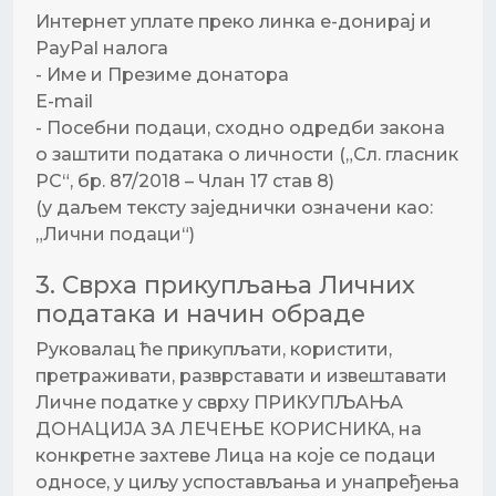
Интернет уплате преко линка е-донирај и
PayPal налога
- Име и Презиме донатора
E-mail
- Посебни подаци, сходно одредби закона
о заштити података о личности („Сл. гласник
РС“, бр. 87/2018 – Члан 17 став 8)
(у даљем тексту заједнички означени као:
„Лични подаци“)
3. Сврха прикупљања Личних
података и начин обраде
Руковалац ће прикупљати, користити,
претраживати, разврставати и извештавати
Личне податке у сврху ПРИКУПЉАЊА
ДОНАЦИЈА ЗА ЛЕЧЕЊЕ КОРИСНИКА, на
конкретне захтеве Лица на које се подаци
односе, у циљу успостављања и унапређења